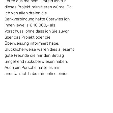
Leute aus meinem Umfeld ich für 
dieses Projekt rekrutieren würde. Da 
ich von allen dreien die 
Bankverbindung hatte überwies ich 
Ihnen jeweils € 10.000,- als 
Vorschuss, ohne dass ich Sie zuvor 
über das Projekt oder die 
Überweisung informiert habe. 
Glücklicherweise waren dies allesamt 
gute Freunde die mir den Betrag 
umgehend rücküberwiesen haben. 
Auch ein Porsche hatte es mir 
angetan, ich habe mir online einige 
angeschaut zum Kauf kam es 
glücklicherweise nicht mehr.               
Wahnvorstellungen, Halluzinationen, 
psychotische Symptome
Während einer Manie kann es auch zu 