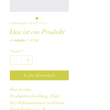
Artikelnummer: 671253175371
Das ist ein Produkt
Standardpreis
Sale-
 € 100,00 
€ 95,00
Preis
Anzahl
*
In den Warenkorb
Dies ist eine 
Produktbeschreibung. Füge 
hier Informationen zu deinem 
Produkt hinzu, z. B. 